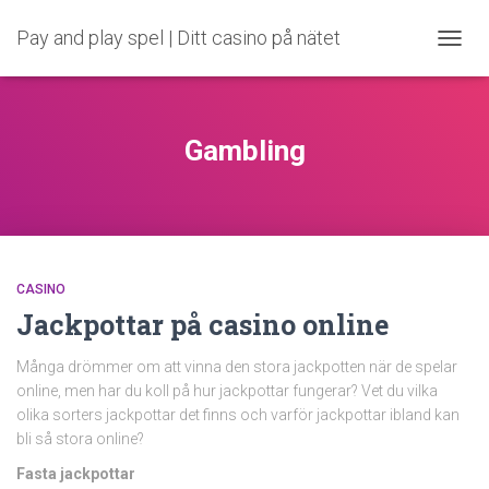
Pay and play spel | Ditt casino på nätet
TOGG
NAVIG
Gambling
CASINO
Jackpottar på casino online
Många drömmer om att vinna den stora jackpotten när de spelar
online, men har du koll på hur jackpottar fungerar? Vet du vilka
olika sorters jackpottar det finns och varför jackpottar ibland kan
bli så stora online?
Fasta jackpottar