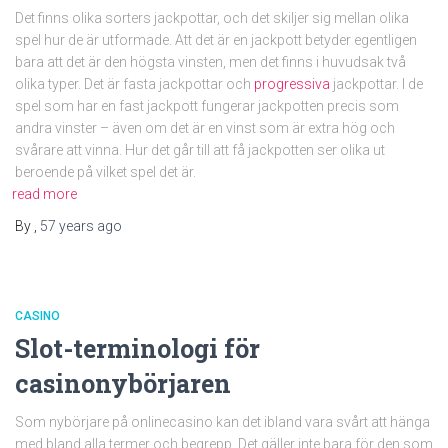
Det finns olika sorters jackpottar, och det skiljer sig mellan olika
spel hur de är utformade. Att det är en jackpott betyder egentligen
bara att det är den högsta vinsten, men det finns i huvudsak två
olika typer. Det är fasta jackpottar och
progressiva
jackpottar. I de
spel som har en fast jackpott fungerar jackpotten precis som
andra vinster – även om det är en vinst som är extra hög och
svårare att vinna. Hur det går till att få jackpotten ser olika ut
beroende på vilket spel det är.
read more
By
,
57 years
ago
CASINO
Slot-terminologi för
casinonybörjaren
Som nybörjare på onlinecasino kan det ibland vara svårt att hänga
med bland alla termer och begrepp. Det gäller inte bara för den som