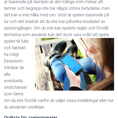
är baserade på slumpen är det många som menar att
termer och begrepp inte har någon större betydelse, men
det kan vi inte hålla med om. Visst är spelen baserade på
tur och det innebär att du inte kan påverka resultatet av
spelomgången. Om du inte kan spelets regler och förstår
termerna som används kan det dock vara svårt att spela
spelet till
fullo
och faktiskt
ha roligt.
Dessutom
minskar du
alla
eventuella
vinstchanser
som fanns
om du inte förstår varför du väljer vissa inställningar eller hur
du använder vinstlinjer.
Ordlista för spelautomater