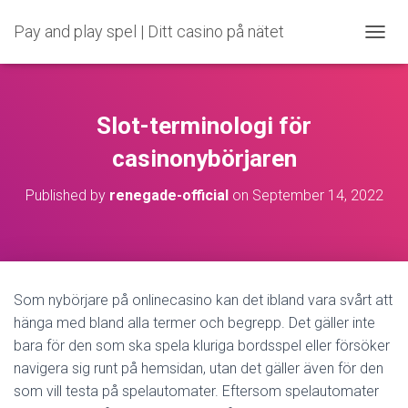
Pay and play spel | Ditt casino på nätet
T
O
G
G
L
Slot-terminologi för
E
N
casinonybörjaren
A
V
Published by
renegade-official
on
September 14, 2022
I
G
A
T
I
O
Som nybörjare på onlinecasino kan det ibland vara svårt att
N
hänga med bland alla termer och begrepp. Det gäller inte
bara för den som ska spela kluriga bordsspel eller försöker
navigera sig runt på hemsidan, utan det gäller även för den
som vill testa på spelautomater. Eftersom spelautomater