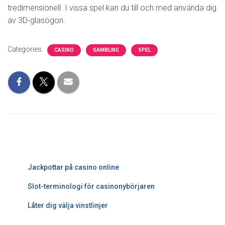
tredimensionell. I vissa spel kan du till och med använda dig
av 3D-glasögon.
Categories:
CASINO
GAMBLING
SPEL
Jackpottar på casino online
Slot-terminologi för casinonybörjaren
Låter dig välja vinstlinjer