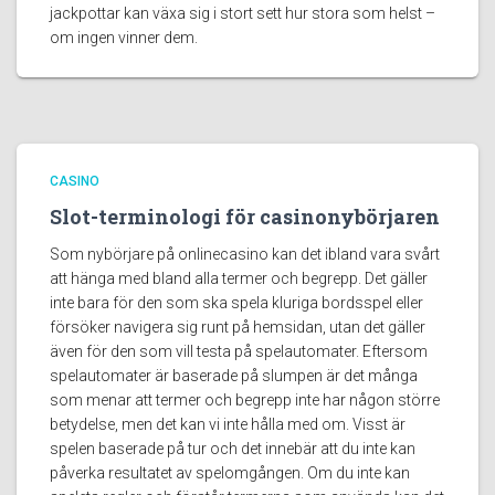
jackpottar kan växa sig i stort sett hur stora som helst –
om ingen vinner dem.
CASINO
Slot-terminologi för casinonybörjaren
Som nybörjare på onlinecasino kan det ibland vara svårt
att hänga med bland alla termer och begrepp. Det gäller
inte bara för den som ska spela kluriga bordsspel eller
försöker navigera sig runt på hemsidan, utan det gäller
även för den som vill testa på spelautomater. Eftersom
spelautomater är baserade på slumpen är det många
som menar att termer och begrepp inte har någon större
betydelse, men det kan vi inte hålla med om. Visst är
spelen baserade på tur och det innebär att du inte kan
påverka resultatet av spelomgången. Om du inte kan