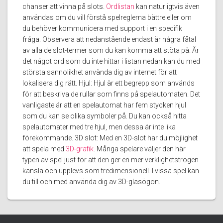
chanser att vinna på slots.
Ordlistan
kan naturligtvis även
användas om du vill förstå spelreglerna bättre eller om
du behöver kommunicera med support i en specifik
fråga. Observera att nedanstående endast är några fåtal
av alla de slot-termer som du kan komma att stöta på. Är
det något ord som du inte hittar i listan nedan kan du med
största sannolikhet använda dig av internet för att
lokalisera dig rätt. Hjul: Hjul är ett begrepp som används
för att beskriva de rullar som finns på spelautomaten. Det
vanligaste är att en spelautomat har fem stycken hjul
som du kan se olika symboler på. Du kan också hitta
spelautomater med tre hjul, men dessa är inte lika
förekommande. 3D slot: Med en 3D-slot har du möjlighet
att spela med
3D-grafik
. Många spelare väljer den här
typen av spel just för att den ger en mer verklighetstrogen
känsla och upplevs som tredimensionell. I vissa spel kan
du till och med använda dig av 3D-glasögon.