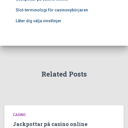
Slot-terminologi för casinonybörjaren
Låter dig välja vinstlinjer
Related Posts
CASINO
Jackpottar på casino online